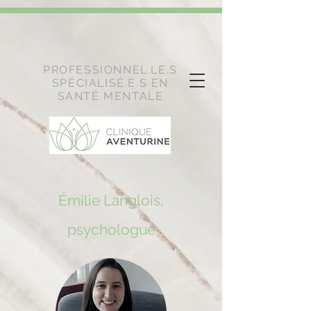
code.tidio.co/ufna6i70m5gjprnkxrh4fwjm15bqdgjl.js
PROFESSIONNEL.LE.S
SPÉCIALISÉ.E.S EN
SANTÉ MENTALE
Émilie Langlois,
psychologue