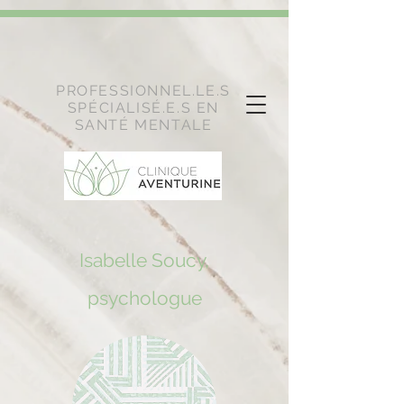
code.tidio.co/ufna6i70m5gjprnkxrh4fwjm15bqdgjl.js
PROFESSIONNEL.LE.S
SPÉCIALISÉ.E.S EN
SANTÉ MENTALE
Isabelle Soucy,
psychologue