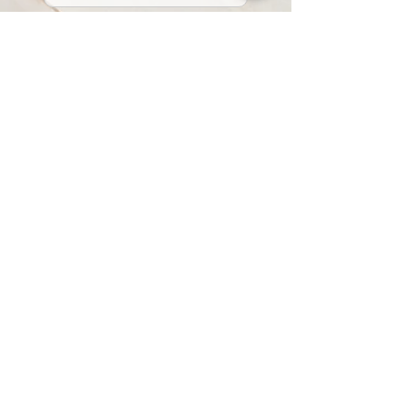
Envoyer
Protection de vos renseignements personnels
Cookies
205 rue Montmagny (suite 103), Qc, Qc, G1N